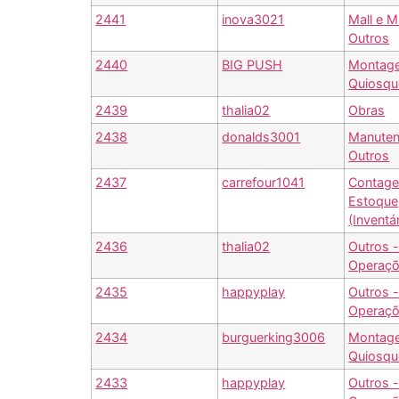
2441
inova3021
Mall e M
Outros
2440
BIG PUSH
Montag
Quiosqu
2439
thalia02
Obras
2438
donalds3001
Manuten
Outros
2437
carrefour1041
Contag
Estoque
(Inventá
2436
thalia02
Outros 
Operaç
2435
happyplay
Outros 
Operaç
2434
burguerking3006
Montag
Quiosqu
2433
happyplay
Outros 