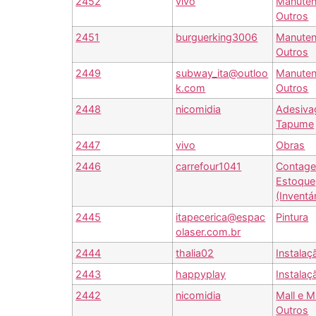
2452
vivo
Manuten
Outros
2451
burguerking3006
Manuten
Outros
2449
subway_ita@outloo
Manuten
k.com
Outros
2448
nicomidia
Adesiv
Tapume
2447
vivo
Obras
2446
carrefour1041
Contag
Estoque
(Inventá
2445
itapecerica@espac
Pintura
olaser.com.br
2444
thalia02
Instalaç
2443
happyplay
Instalaç
2442
nicomidia
Mall e M
Outros