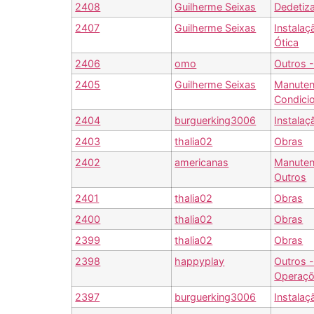
2408
Guilherme Seixas
Dedetiz
2407
Guilherme Seixas
Instalaç
Ótica
2406
omo
Outros 
2405
Guilherme Seixas
Manuten
Condici
2404
burguerking3006
Instalaç
2403
thalia02
Obras
2402
americanas
Manuten
Outros
2401
thalia02
Obras
2400
thalia02
Obras
2399
thalia02
Obras
2398
happyplay
Outros 
Operaç
2397
burguerking3006
Instalaç