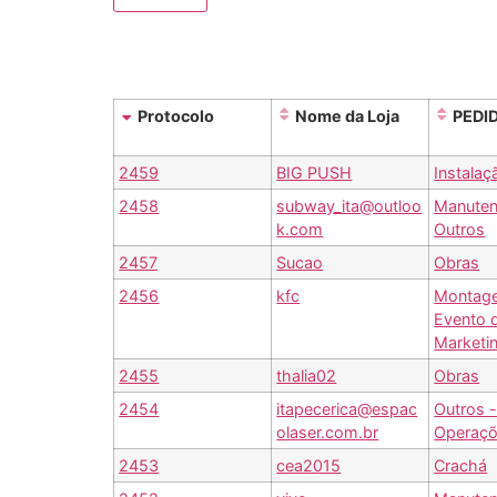
Protocolo
Nome da Loja
PEDI
2459
BIG PUSH
Instalaç
2458
subway_ita@outloo
Manuten
k.com
Outros
2457
Sucao
Obras
2456
kfc
Montag
Evento 
Marketi
2455
thalia02
Obras
2454
itapecerica@espac
Outros 
olaser.com.br
Operaç
2453
cea2015
Crachá