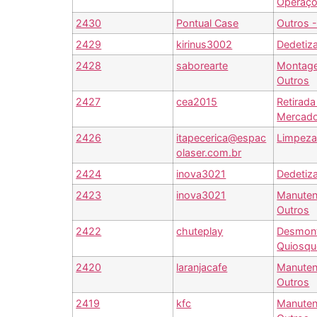
Operaç
2430
Pontual Case
Outros 
2429
kirinus3002
Dedetiz
2428
saborearte
Montag
Outros
2427
cea2015
Retirada
Mercado
2426
itapecerica@espac
Limpeza
olaser.com.br
2424
inova3021
Dedetiz
2423
inova3021
Manuten
Outros
2422
chuteplay
Desmon
Quiosqu
2420
laranjacafe
Manuten
Outros
2419
kfc
Manuten