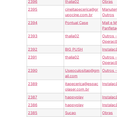
2396
thalia02
Obras
2395
cineitapecerica@gr
Manuten
upocine.com.br
Outros
2394
Pontual Case
Mall e M
Panflet
2393
thalia02
Outros 
Operaç
2392
BIG PUSH
Instalaç
2391
thalia02
Outros 
Operaç
2390
Useoculositap@gm
Outros 
ail.com
2389
itapecerica@espac
Instalaç
olaser.com.br
2387
happyplay
Instalaç
2386
happyplay
Instalaç
2385
Sucao
Obras