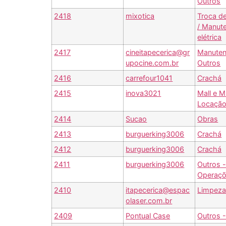
Outros
2418
mixotica
Troca d
/ Manut
elétrica
2417
cineitapecerica@gr
Manuten
upocine.com.br
Outros
2416
carrefour1041
Crachá
2415
inova3021
Mall e M
Locação
2414
Sucao
Obras
2413
burguerking3006
Crachá
2412
burguerking3006
Crachá
2411
burguerking3006
Outros 
Operaç
2410
itapecerica@espac
Limpeza
olaser.com.br
2409
Pontual Case
Outros 