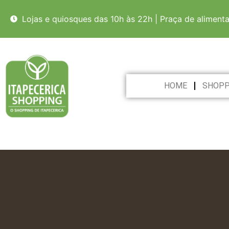
Lojas e quiosques das 10h às 22h | Praça de aliment
HOME
SHOPP