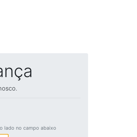
ança
nosco.
ao lado no campo abaixo