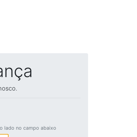
ança
nosco.
ao lado no campo abaixo