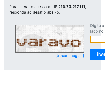
Para liberar o acesso
do IP
216.73.217.111
,
responda ao desafio abaixo.
Digite 
lado no
[trocar imagem]