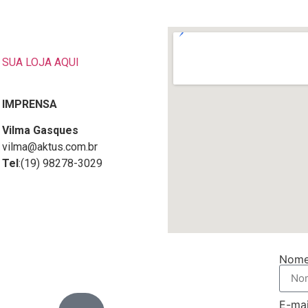
SUA LOJA AQUI
IMPRENSA
Vilma Gasques
vilma@aktus.com.br
Tel
:(19) 98278-3029
Nom
E-mai