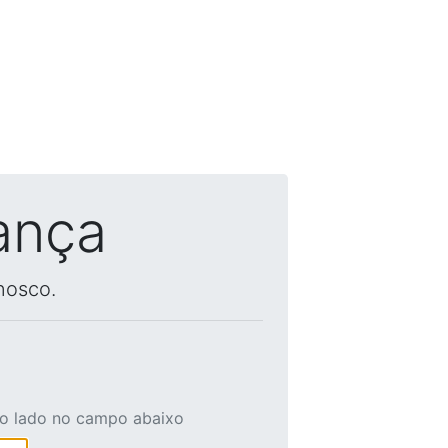
ança
nosco.
ao lado no campo abaixo