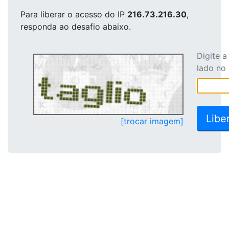
Para liberar o acesso
do IP
216.73.216.30
,
responda ao desafio abaixo.
Digite 
lado no
[trocar imagem]