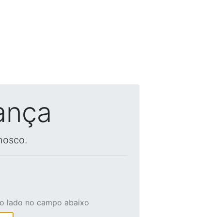
ança
nosco.
ao lado no campo abaixo