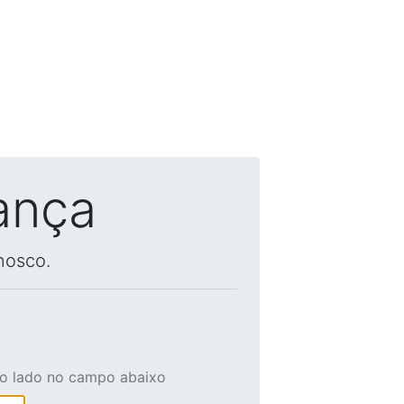
ança
nosco.
ao lado no campo abaixo